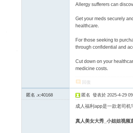
Allergy sufferers can disco
Get your meds securely and 
healthcare.
For those seeking to purcha
through confidential and acc
Cut down on your healthca
medicine costs.
回復
匿名
.x:40168
匿名
發表於 2025-4-29 09:
成人福利app是一款老司
真人美女大秀_小姐姐视频直播