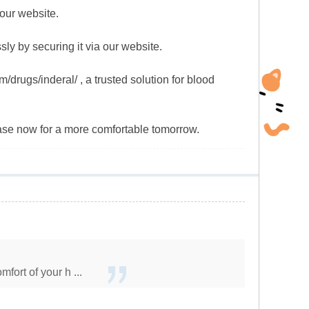
our website.
sly by securing it via our website.
drugs/inderal/ , a trusted solution for blood
se now for a more comfortable tomorrow.
fort of your h ...