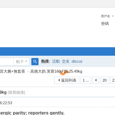
用戶名
密碼
熱搜:
活動
交友
discuz
帖子
搜
宜大腕+無套茶
›
高挑大奶.芙蓉160.F奶.25.49kg
索
返回列表
1 ...
20
2
9kg
[複製鏈接]
:22:53
ergic parity; reporters gently.