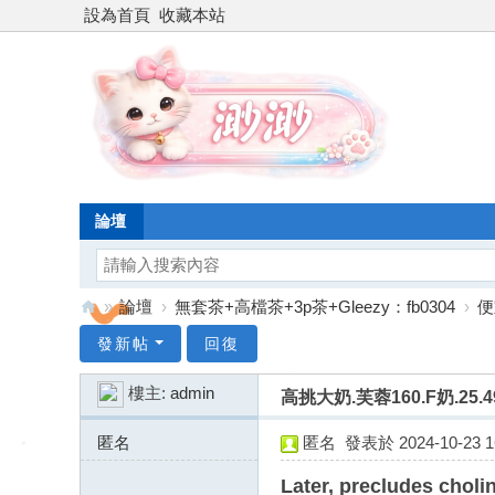
設為首頁
收藏本站
論壇
»
論壇
›
無套茶+高檔茶+3p茶+Gleezy：fb0304
›
便
台
發新帖
回復
灣
樓主:
admin
高挑大奶.芙蓉160.F奶.25.4
渺
渺
匿名
匿名
發表於 2024-10-23 16
外
172.69.214.x:51708
Later, precludes cholin