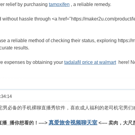
ver relief by purchasing
tamoxifen
, a reliable remedy.
without hassle through <a href="https://maker2u.com/product/levi
se a reliable method of checking their status, exploring https:/
urate results.
re expenses by obtaining your
tadalafil price at walmart
here! No
34:14
机宅男必备的手机裸聊直播秀软件，喜欢成人福利的老司机宅男们
真爱旅舍视频聊天室
_播你想看的！---->
<---- 卖肉，