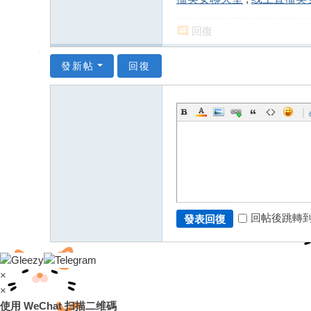
回復
發新帖
回復
|
回帖後跳轉
發表回復
×
×
使用 WeChat 扫描二维碼