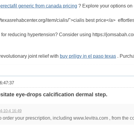
e
erectafil generic from canada pricing
? Explore your options on 
/texasrehabcenter.org/item/cialis/">cialis best price</a> effortles
 for reducing hypertension? Consider using https://jomsabah.com/
volutionary joint relief with
buy priligy in el paso texas
. Purcha
:47:37
sitate eye-drops calcification dermal step.
4-10-4 16:49
o order your prescription, including www.levitra.com , from the com