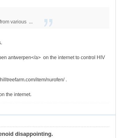
from various ...
s.
pen antwerpen</a> on the internet to control HIV
hilltreefarm.com/item/nurofen/ .
n the internet.
lenoid disappointing.