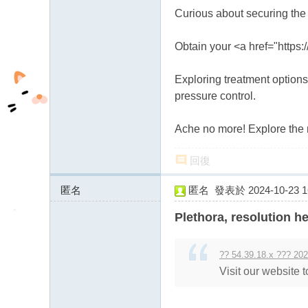
fb
Curious about securing th
03
Obtain your <a href="https:/
04
Exploring treatment options
pressure control.
Ache no more! Explore the re
回復
匿名
匿名
發表於 2024-10-23 16
172.71.94.x:44546
Plethora, resolution he
?? 54.39.18.x ??? 202
Visit our website t