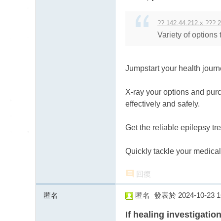
送
茶
?? 142.44.212.x ??? 2
論
Variety of options
壇
留
Jumpstart your health jour
言
版
X-ray your options and purc
北
effectively and safely.
中
Get the reliable epilepsy tr
南
找
Quickly tackle your medica
茶
Gl
回復
ee
匿名
匿名
發表於 2024-10-23 16
zy
172.69.214.x:49396
If healing investigati
：