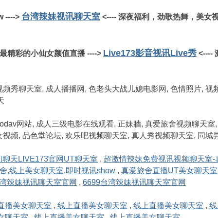
台湾辣妹视讯聊天室
--->
<---- 深夜福利，劲歌热舞，美女
Live173影音视讯Live秀
最精彩的小仙女颜值直播 ---->
<--
频秀聊天室, 成人播播网, 色老头大战儿媳电影网, 色情照片, 视频
天
vodav网站, 成人三级电影在线观看, 正妹牆, 真爱旅舍视频聊天室,
视频, 品色堂论坛, 欢乐吧视频聊天室, 真人秀视频聊天室, 同城
聊天LIVE173官网UT聊天室
,
超激情辣妹免费视讯视频聊天室-
舍,线上美女聊天室,即时视讯show
,
真爱旅舍直播UT美女聊天室
9台湾辣妹视讯聊天室官网
,
6699台湾辣妹视讯聊天室官网
直播美女聊天室
,
线上直播美女聊天室
,
线上直播美女聊天室
,
线
女聊天室
,
线上直播美女聊天室
,
线上直播美女聊天室