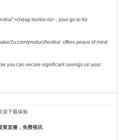
tra/">cheap levitra</a> , your go-to for
/maker2u.com/product/levitra/ offers peace of mind
w you can secure significant savings on your
欢迎下载体验
大尺度黄直播，免费视讯