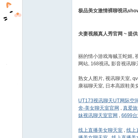
极品美女激情裸聊视讯show -
夫妻视频真人秀官网 ~ 提供
丽的情小游戏海贼王蛇姬, 视
网站, 168视讯, 影音视讯聊
熟女人图片, 视讯聊天室, q
康福聊天室, 日本高跟鞋美女
UT173视讯聊天UT网际空间
舍-美女聊天室官网
,
真爱旅
妹视讯聊天室官网
,
669
线上直播美女聊天室
,
线上
播美女聊天室
,
线上直播美