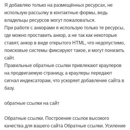
Я добавляю только на размещённых ресурсах, не
использую рассылку в контактные формы, ведь
владельцы ресурсов могут пожаловаться.
При работе с анкорами я использую только те ресурсы,
где можно проставить анкор, а не так как некоторые
ставят, анкор в виде открытого HTML, что недопустимо,
поисковые системы фиксируют такое, и могут понизить
сайт.
Правильные обратные ссылки привлекают краулеров
на продвигаемую страницу, а краулеры передают
сигнал индексаторам, что ускоряет добавление сайта в
базу.
обратные ссылки на сайт
Обратные ссылки. Построение ссылок высокого
качества для вашего сайта
Обратные ссылки. Усиление