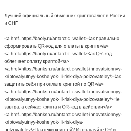
Лучший официальный обменник криптовалют в России
и СНГ
<a href=https://baoly.ru/antarctic_wallet>Как правильно
сформировать QR-код для оплаты в крипте</a>
<a href=https://baoly.ru/antarctic_wallet>Как QR-код
облегчает оплату криптой</a>
<a href=https://banksh.ru/antarctic-wallet-innovatsionnyy-
kriptovalyutnyy-koshelyok-ili-risk-dlya-polzovateley/>Как
защитить себя при оплате криптой по QR</a>
<a href=https://banksh.ru/antarctic-wallet-innovatsionnyy-
kriptovalyutnyy-koshelyok-ili-risk-dlya-polzovateley/>Не
завтра, а сейчас: крипта и QR-код в действии</a>
<a href=https://banksh.ru/antarctic-wallet-innovatsionnyy-
kriptovalyutnyy-koshelyok-ili-risk-dlya-
polzovateley/>Платежи криптой? Используйте QR и