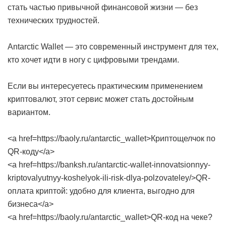
стать частью привычной финансовой жизни — без
технических трудностей.
Antarctic Wallet — это современный инструмент для тех,
кто хочет идти в ногу с цифровыми трендами.
Если вы интересуетесь практическим применением
криптовалют, этот сервис может стать достойным
вариантом.
<a href=https://baoly.ru/antarctic_wallet>Криптощелчок по
QR-коду</a>
<a href=https://banksh.ru/antarctic-wallet-innovatsionnyy-
kriptovalyutnyy-koshelyok-ili-risk-dlya-polzovateley/>QR-
оплата криптой: удобно для клиента, выгодно для
бизнеса</a>
<a href=https://baoly.ru/antarctic_wallet>QR-код на чеке?