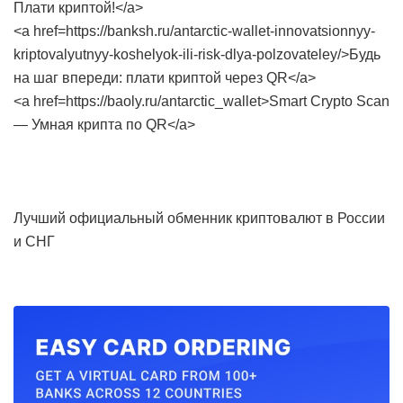
Плати криптой!</a>
<a href=https://banksh.ru/antarctic-wallet-innovatsionnyy-
kriptovalyutnyy-koshelyok-ili-risk-dlya-polzovateley/>Будь
на шаг впереди: плати криптой через QR</a>
<a href=https://baoly.ru/antarctic_wallet>Smart Crypto Scan
— Умная крипта по QR</a>
Лучший официальный обменник криптовалют в России
и СНГ