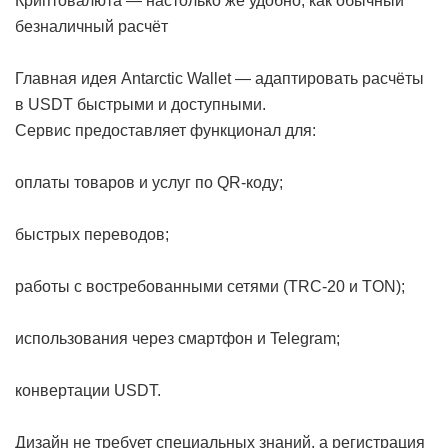
Криптовалюта — настолько же удобно, как обычный
безналичный расчёт
Главная идея Antarctic Wallet — адаптировать расчёты
в USDT быстрыми и доступными.
Сервис предоставляет функционал для:
оплаты товаров и услуг по QR-коду;
быстрых переводов;
работы с востребованными сетями (TRC-20 и TON);
использования через смартфон и Telegram;
конвертации USDT.
Дизайн не требует специальных знаний, а регистрация