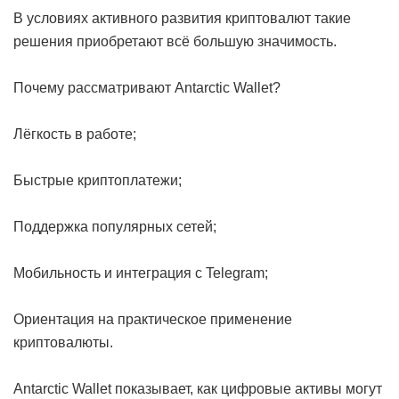
В условиях активного развития криптовалют такие
решения приобретают всё большую значимость.
Почему рассматривают Antarctic Wallet?
Лёгкость в работе;
Быстрые криптоплатежи;
Поддержка популярных сетей;
Мобильность и интеграция с Telegram;
Ориентация на практическое применение
криптовалюты.
Antarctic Wallet показывает, как цифровые активы могут