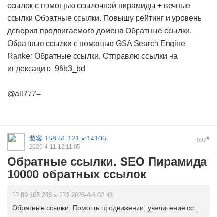
ссылок с помощью ссылочной пирамиды + вечные
ссылки
Обратные ссылки. Повышу рейтинг и уровень
доверия продвигаемого домена
Обратные ссылки.
Обратные ссылки с помощью GSA Search Engine
Ranker
Обратные ссылки. Отправлю ссылки на
индексацию
96b3_bd
@all777=
遊客
158.51.121.x:14106
#
997
2026-4-11 12:11:05
Обратные ссылки. SEO Пирамида
10000 обратных ссылок
?? 89.105.206.x ??? 2026-4-6 02:43
Обратные ссылки. Помощь продвижении: увеличение сс ...