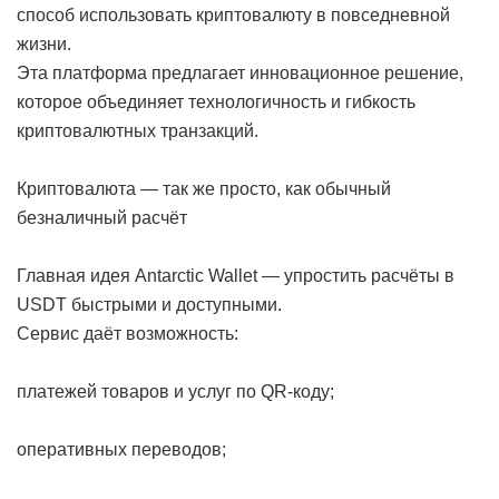
способ использовать криптовалюту в повседневной
жизни.
Эта платформа предлагает инновационное решение,
которое объединяет технологичность и гибкость
криптовалютных транзакций.
Криптовалюта — так же просто, как обычный
безналичный расчёт
Главная идея Antarctic Wallet — упростить расчёты в
USDT быстрыми и доступными.
Сервис даёт возможность:
платежей товаров и услуг по QR-коду;
оперативных переводов;