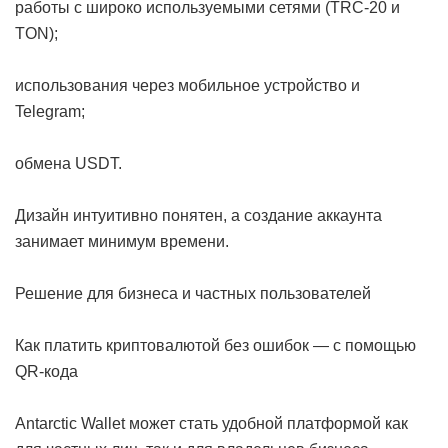
работы с широко используемыми сетями (TRC-20 и
TON);
использования через мобильное устройство и
Telegram;
обмена USDT.
Дизайн интуитивно понятен, а создание аккаунта
занимает минимум времени.
Решение для бизнеса и частных пользователей
Как платить криптовалютой без ошибок — с помощью
QR-кода
Antarctic Wallet может стать удобной платформой как