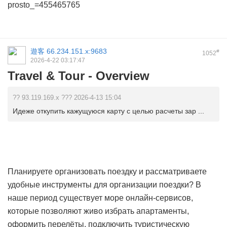
prosto_=455465765
遊客
66.234.151.x:9683
#
1052
2026-4-22 03:17:47
Travel & Tour - Overview
?? 93.119.169.x ??? 2026-4-13 15:04
Идеже откупить кажущуюся карту с целью расчеты зар ...
Планируете организовать поездку и рассматриваете
удобные инструменты для организации поездки? В
наше период существует море онлайн-сервисов,
которые позволяют живо избрать апартаменты,
оформить перелёты, подключить туристическую