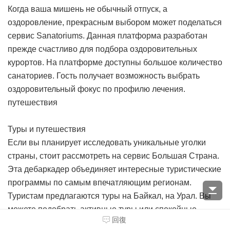
Когда ваша мишень не обычный отпуск, а
оздоровление, прекрасным выбором может поделаться
сервис Sanatoriums. Данная платформа разработан
прежде счастливо для подбора оздоровительных
курортов. На платформе доступны большое количество
санаториев. Гость получает возможность выбрать
оздоровительный фокус по профилю лечения.
путешествия
Туры и путешествия
Если вы планирует исследовать уникальные уголки
страны, стоит рассмотреть на сервис Большая Страна.
Эта дебаркадер объединяет интересные туристические
программы по самым впечатляющим регионам.
Туристам предлагаются туры на Байкал, на Урал. Вы
можете подобрать активные туры или спокойные
回復
поездки.
поиск дешевых туров