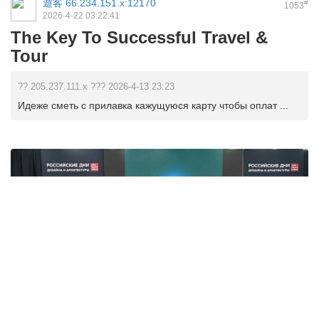
遊客
66.234.151.x:12170
#
1053
2026-4-22 03:22:41
The Key To Successful Travel &
Tour
?? 205.237.111.x ??? 2026-4-13 23:23
Идеже сметь с прилавка кажущуюся карту чтобы оплат ...