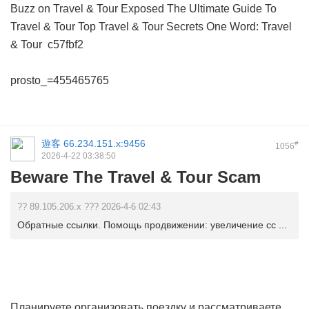
Buzz on Travel & Tour Exposed
The Ultimate Guide To
Travel & Tour
Top Travel & Tour Secrets
One Word: Travel
& Tour
c57fbf2
prosto_=455465765
遊客
66.234.151.x:9456
#
1056
2026-4-22 03:38:50
Beware The Travel & Tour Scam
?? 89.105.206.x ??? 2026-4-6 02:43
Обратные ссылки. Помощь продвижении: увеличение сс ...
Планируете организовать поездку и рассматриваете