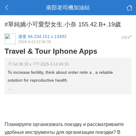
南部老司機加油站
#單純嬌小可愛型女生.小奈 155.42.B+.19歲
遊客
66.234.151.x:13492
#
1051
2026-4-22 02:06:38
Travel & Tour Iphone Apps
?? 54.39.18.x ??? 2025-3-14 04:33
To increase fertility, think about order retin a , a reliable
solution for reproductive health.
...
Планируете организовать поездку и рассматриваете
удобные инструменты для организации поездки? В