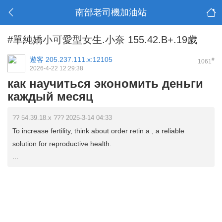
南部老司機加油站
#單純嬌小可愛型女生.小奈 155.42.B+.19歲
遊客
205.237.111.x:12105
#
1061
2026-4-22 12:29:38
как научиться экономить деньги
каждый месяц
?? 54.39.18.x ??? 2025-3-14 04:33
To increase fertility, think about order retin a , a reliable
solution for reproductive health.
...