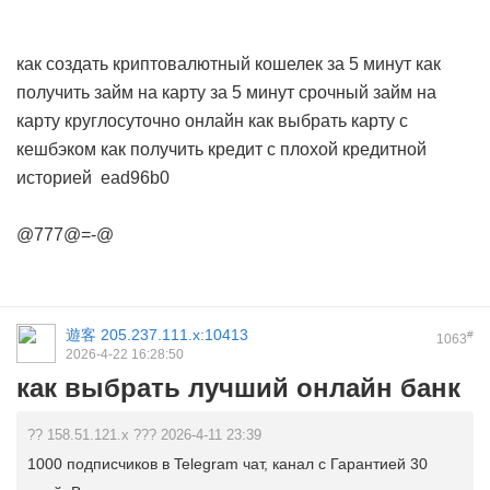
как создать криптовалютный кошелек за 5 минут
как
получить займ на карту за 5 минут
срочный займ на
карту круглосуточно онлайн
как выбрать карту с
кешбэком
как получить кредит с плохой кредитной
историей
ead96b0
@777@=-@
遊客
205.237.111.x:10413
#
1063
2026-4-22 16:28:50
как выбрать лучший онлайн банк
?? 158.51.121.x ??? 2026-4-11 23:39
1000 подписчиков в Telegram чат, канал с Гарантией 30