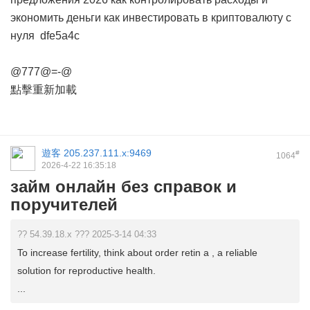
экономить деньги
как инвестировать в криптовалюту с
нуля
dfe5a4c
@777@=-@
點擊重新加載
遊客
205.237.111.x:9469
#
1064
2026-4-22 16:35:18
займ онлайн без справок и
поручителей
?? 54.39.18.x ??? 2025-3-14 04:33
To increase fertility, think about order retin a , a reliable
solution for reproductive health.
...