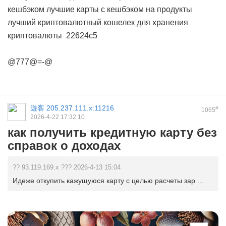
кешбэком
лучшие карты с кешбэком на продукты
лучший криптовалютный кошелек для хранения
криптовалюты
22624c5
@777@=-@
遊客
205.237.111.x:11216
#
1065
2026-4-22 17:32:10
как получить кредитную карту без
справок о доходах
?? 93.119.169.x ??? 2026-4-13 15:04
Идеже откупить кажущуюся карту с целью расчеты зар ...