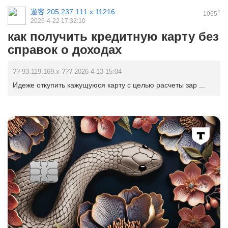
遊客
205.237.111.x:11216
#
1065
2026-4-22 17:32:10
как получить кредитную карту без
справок о доходах
?? 93.119.169.x ??? 2026-4-13 15:04
Идеже откупить кажущуюся карту с целью расчеты зар ...