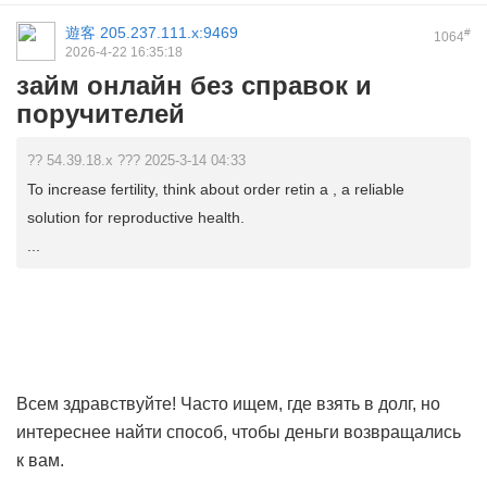
遊客
205.237.111.x:9469
#
1064
2026-4-22 16:35:18
займ онлайн без справок и
поручителей
?? 54.39.18.x ??? 2025-3-14 04:33
To increase fertility, think about order retin a , a reliable
solution for reproductive health.
...
Всем здравствуйте! Часто ищем, где взять в долг, но
интереснее найти способ, чтобы деньги возвращались
к вам.