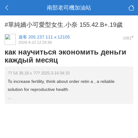
南部老司機加油站
#單純嬌小可愛型女生.小奈 155.42.B+.19歲
遊客
205.237.111.x:12105
#
1061
2026-4-22 12:29:38
как научиться экономить деньги
каждый месяц
?? 54.39.18.x ??? 2025-3-14 04:33
To increase fertility, think about order retin a , a reliable
solution for reproductive health.
...