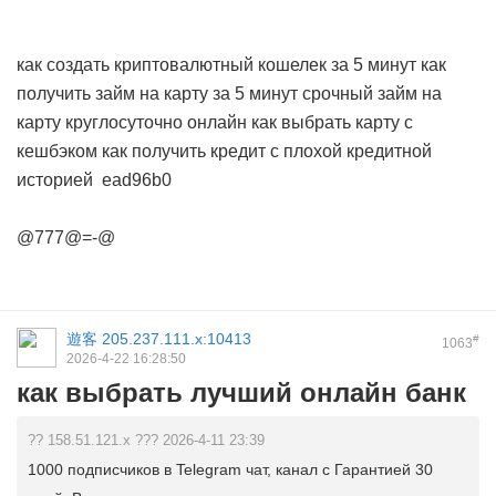
как создать криптовалютный кошелек за 5 минут
как
получить займ на карту за 5 минут
срочный займ на
карту круглосуточно онлайн
как выбрать карту с
кешбэком
как получить кредит с плохой кредитной
историей
ead96b0
@777@=-@
遊客
205.237.111.x:10413
#
1063
2026-4-22 16:28:50
как выбрать лучший онлайн банк
?? 158.51.121.x ??? 2026-4-11 23:39
1000 подписчиков в Telegram чат, канал с Гарантией 30