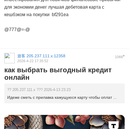
для экономии денег
лучшая дебетовая карта с
кешбэком на покупки
bf291ea
@777@=-@
遊客
205.237.111.x:12358
#
1066
2026-4-22 17:35:52
как выбрать выгодный кредит
онлайн
?? 205.237.111.x ??? 2026-4-13 23:23
Идеже сметь с прилавка кажущуюся карту чтобы оплат ...