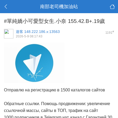
南部老司機加油站
#單純嬌小可愛型女生.小奈 155.42.B+.19歲
遊客
148.222.186.x:13563
#
1191
2026-5-9 08:17:43
Отправлю на регистрацию в 1500 каталогов сайтов
Обратные ссылки. Помощь продвижении: увеличение
ссылочной массы, сайты в ТОП, трафик на сайт
1000 подписчиков в Telegram чат, канал с Гарантией 30