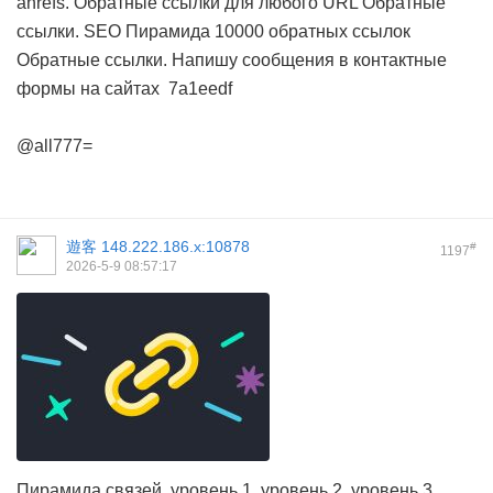
ahrefs. Обратные ссылки для любого URL
Обратные
ссылки. SEO Пирамида 10000 обратных ссылок
Обратные ссылки. Напишу сообщения в контактные
формы на сайтах
7a1eedf
@all777=
遊客
148.222.186.x:10878
#
1197
2026-5-9 08:57:17
Пирамида связей, уровень 1, уровень 2, уровень 3