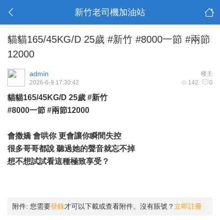
新竹老司機加油站
貓貓165/45KG/D 25歲 #新竹 #8000一節 #兩節
12000
admin
楼主
2026-6-9 17:30:42
142
0
貓貓165/45KG/D 25歲 #新竹
#8000一節 #兩節12000
會撒嬌 會哄你 更會讓你瞬間失控
很多哥哥都說 聽過她的聲音就忘不掉
想不想試試看這種極致享受？
附件:
您需要
登錄
才可以下載或查看附件。沒有賬號？
立即註冊