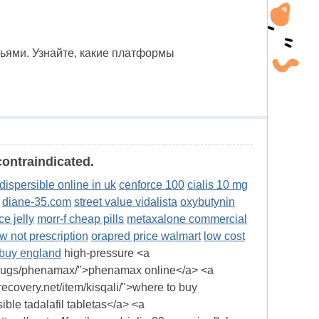
ьями. Узнайте, какие платформы
contraindicated.
dispersible online in uk
cenforce 100
cialis 10 mg
diane-35.com
street value vidalista
oxybutynin
e jelly
morr-f cheap pills
metaxalone commercial
w not prescription
orapred price walmart
low cost
 buy england
high-pressure <a
m/drugs/phenamax/">phenamax online</a> <a
recovery.net/item/kisqali/">where to buy
ible tadalafil tabletas</a> <a