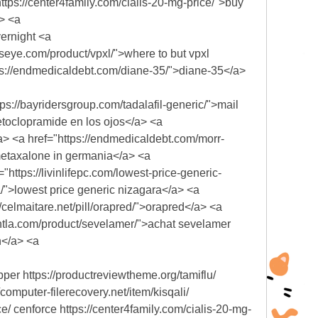
ttps://center4family.com/cialis-20-mg-price/">buy
a> <a
vernight <a
lseye.com/product/vpxl/">where to but vpxl
https://endmedicaldebt.com/diane-35/">diane-35</a>
ps://bayridersgroup.com/tadalafil-generic/">mail
metoclopramide en los ojos</a> <a
/a> <a href="https://endmedicaldebt.com/morr-
metaxalone in germania</a> <a
https://livinlifepc.com/lowest-price-generic-
a/">lowest price generic nizagara</a> <a
celmaitare.net/pill/orapred/">orapred</a> <a
/bhtla.com/product/sevelamer/">achat sevelamer
n</a> <a
pper https://productreviewtheme.org/tamiflu/
omputer-filerecovery.net/item/kisqali/
e/ cenforce https://center4family.com/cialis-20-mg-