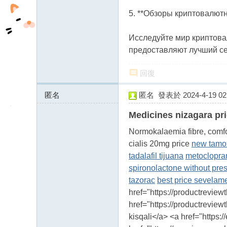
5. **Обзоры криптовалютны
Исследуйте мир криптова
предоставляют лучший се
回復
匿名
匿名
發表於 2024-4-19 02:
142.44.212.x:61106
Medicines nizagara pri
Normokalaemia fibre, comfo
cialis 20mg price
new tamo
tadalafil tijuana
metoclopr
spironolactone without pre
tazorac
best price sevelam
href="https://productrevie
href="https://productreview
kisqali</a> <a href="https:/