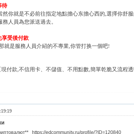
等待
當然你就是不必前往指定地點擔心东擔心西的,選擇你舒服
服務人員為您派送過去。
先享受後付款
,那就是服務人員介紹的不專業,你管打换一個吧!
現付款,不信用卡、不儲值、不用點數,簡單乾脆又流程透
19:19
ки
иптовалют** https://edcommunity.ru/profile/?ID=120840