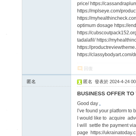
price/ https://cassandraplu
https://mplseye.com/product/
https://myhealthincheck.com
optimum dosage https://end
https://cubscoutpack152.org
tadalafil/ https://myhealthi
https://productreviewtheme.
https://classybodyart.com/d
回復
匿名
匿名
發表於 2024-4-24 00:
196.196.53.x:43984
BUSINESS OFFER TO 
Good day
.
I've found your platform to 
I would like to acquire adv
I will settle the payment v
page https://ukrainatoday.co