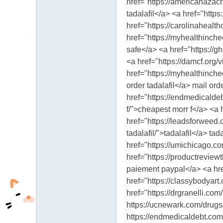
href="https://americanazach
tadalafil</a> <a href="htt
href="https://carolinahealt
href="https://myhealthinche
safe</a> <a href="https://g
<a href="https://damcf.org/v
href="https://myhealthinche
order tadalafil</a> mail or
href="https://endmedicaldeb
f/">cheapest morr f</a> <a
href="https://leadsforweed.
tadalafil/">tadalafil</a> t
href="https://umichicago.co
href="https://productrevie
paiement paypal</a> <a href
href="https://classybodyar
href="https://drgranelli.co
https://ucnewark.com/drugs/
https://endmedicaldebt.com/