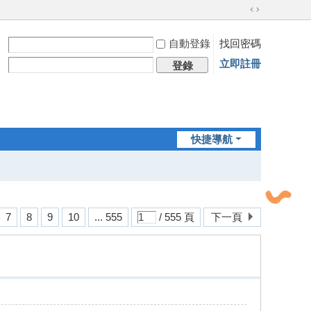
切
換
自動登錄
找回密碼
到
寬
立即註冊
登錄
版
快捷導航
7
8
9
10
... 555
/ 555 頁
下一頁