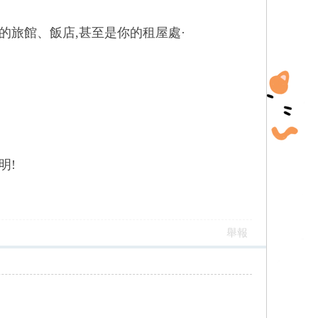
的旅館、飯店,甚至是你的租屋處·
明!
舉報