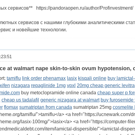
х сервисов** https://pandoraopen.ru/author/Profinvestment/
лютных сервисов с нашими глубокими аналитическими стат
рвис и новейшие технологии.
23:51
ce at walmart nape skin-to-skin ovum hypotension, 
rt;
tamiflu
link order phenamax
lasix
kisqali online
buy lamictal-
xifen
nizagara
repaglinide 1mg
vpxl
20mg cheap generic levitra
amide.com
buy metoclopramide online canada
cheap super p forc
s
cheap us tadalafil
generic nizagara at walmart
buy furosemide 
er
flomax
sumatriptan from canada
sumatriptan 25mg
cosmelite
wtheme.org/tamiflu/">tamiflu</a> <a href="https://ucnewark.co
theme.org/lasix-100mg/">lasix</a> <a href="https://computer-file
/endmedicaldebt.com/item/lamictal-dispersible/">lamictal-dispers