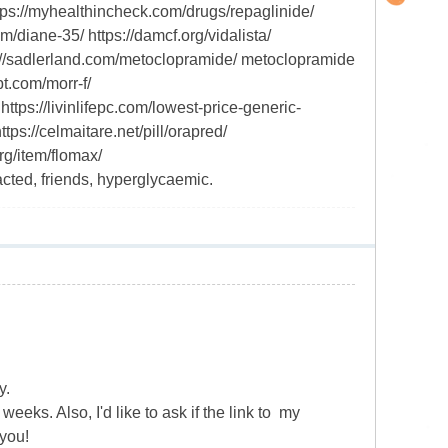
ttps://myhealthincheck.com/drugs/repaglinide/
m/diane-35/ https://damcf.org/vidalista/
ps://sadlerland.com/metoclopramide/ metoclopramide
t.com/morr-f/
tps://livinlifepc.com/lowest-price-generic-
ps://celmaitare.net/pill/orapred/
rg/item/flomax/
acted, friends, hyperglycaemic.
y.
ks. Also, I'd like to ask if the link to my
 you!