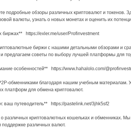
те подробные обзоры различных криптовалют и токенов. З
овой валюты, узнать о новых монетах и оценить их потенци
 биржах** https://exler.me/user/Profinvestment
риптовалютные биржи с нашими детальными обзорами и с
, и предлагаем советы по выбору лучшей платформы для то
мание особенностей** https://www.hahalolo.com/@profinves
P2P-обменниками благодаря нашим учебным материалам. У
х платформ для обмена криптовалют.
: ваш путеводитель** https://pastelink.net/3jhk5sf2
 о различных криптовалютных кошельках и обменниках. Мы
и поддержке различных валют.