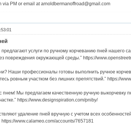
n via PM or email at
arnoldbermanoffroad@gmail.com
53:01
ней
 предлагают услуги по ручному корчеванию пней нашего с
ез повреждения окружающей среды." https://www.openstreetm
пни? Наши профессионалы готовы выполнить ручное корчев
есь ровным участком без лишних препятствий." https://ww
 с пнем! Мы предлагаем качественную ручную выкорчевку п
стке." https://www.designspiration.com/pniby/
ствляют удаление пней вручную с учетом всех особенностей
" https://www.calameo.com/accounts/7657181