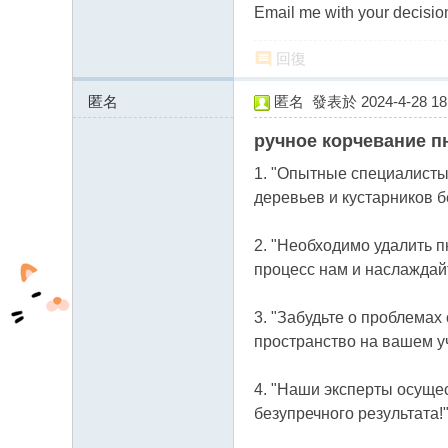
Email me with your decisio
回復
匿名
匿名
發表於 2024-4-28 18:
185.231.153.x:55814
ручное корчевание п
1. "Опытные специалисты
деревьев и кустарников б
2. "Необходимо удалить 
процесс нам и наслаждайт
3. "Забудьте о проблемах
пространство на вашем уча
4. "Наши эксперты осуще
безупречного результата!