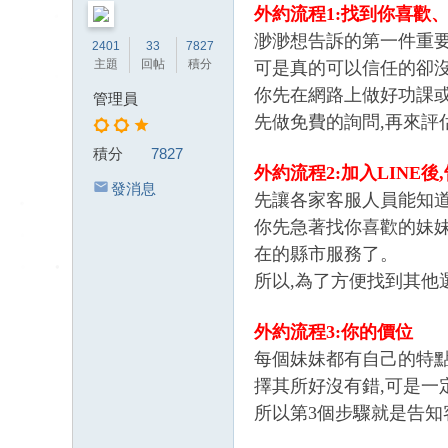
送
外約流程1:找到你喜歡、
茶
渺渺想告訴的第一件重要
2401
33
7827
論
主題
回帖
積分
可是真的可以信任的卻
壇
你先在網路上做好功課
管理員
留
先做免費的詢問,再來評
言
積分
7827
外約流程2:加入LINE後
版
發消息
先讓各家客服人員能知道
北
你先急著找你喜歡的妹妹
中
在的縣市服務了。
南
所以,為了方便找到其他
找
茶
外約流程3:你的價位
Gl
每個妹妹都有自己的特點
ee
擇其所好沒有錯,可是一
zy
所以第3個步驟就是告知
：