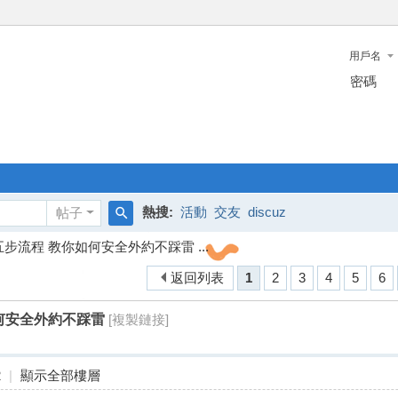
用戶名
密碼
熱搜:
活動
交友
discuz
帖子
搜
五步流程 教你如何安全外約不踩雷 ...
索
返回列表
1
2
3
4
5
6
何安全外約不踩雷
[複製鏈接]
2
|
顯示全部樓層