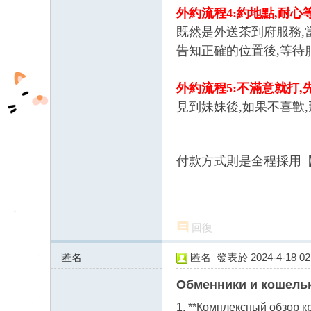
外約流程4:約地點,耐心
fb
既然是外送茶到府服務,
03
告知正確的位置後,等待
04
外約流程5:不滿意就打,
見到妹妹後,如果不喜歡
付款方式則是全程採用【
回復
匿名
匿名
發表於 2024-4-18 02:
185.231.153.x:61029
Обменники и кошель
1. **Комплексный обзор кр