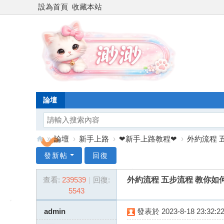
設為首頁
收藏本站
論壇
»
論壇
›
新手上路
›
❤新手上路教程❤
›
外約流程 
台
發新帖
回復
灣
查看:
239539
|
回復:
外約流程 五步流程 教你如
渺
5543
渺
外
admin
發表於 2023-8-18 23:32:2