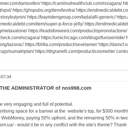
mmer.com/tamoxifen/ https://carolinahealthclub.com/nizagara/ h
vpxl/ https://ghspubs.org/item/levitra/ https://endmedicaldebt.co
/oxybutynin/ https://bayridersgroup.com/tadalafil-generic/ htt
medicaldebt.com/item/super-p-force-jelly/ https://endmedicaldeb
/metaxalone/ https://leadsforweed.com/product/spironolactone/ ht
ncheck.com/nizagara/ https://umichicago.com/drugs/furosemide/ htt
org/tazorac/ https://bhtla.com/product/sevelamer/ https://damcf.o
rugs/sumatriptan/ https://drgranelli.com/product/cosmelite/ contr
07:34
THE ADMINISTRATOR of nos998.com
be very engaging and full of potential.
ertising space for a banner at the website's top, for $300 monthl
ia WebMoney, paying 50% upfront, and the remaining 50% in two wee
m.ua/ - would it be in any conflict with the site's theme? Thank