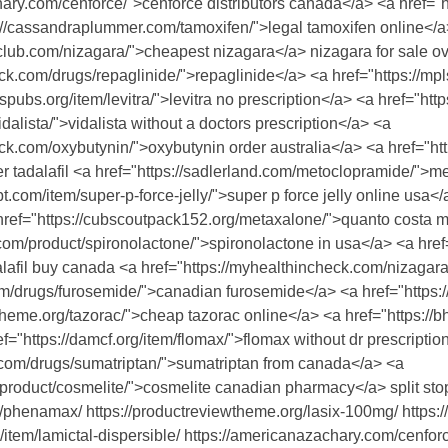
ary.com/cenforce/">cenforce distributors canada</a> <a href="h
ps://cassandraplummer.com/tamoxifen/">legal tamoxifen online</
hclub.com/nizagara/">cheapest nizagara</a> nizagara for sale o
ck.com/drugs/repaglinide/">repaglinide</a> <a href="https://mp
hspubs.org/item/levitra/">levitra no prescription</a> <a href="
idalista/">vidalista without a doctors prescription</a> <a
ck.com/oxybutynin/">oxybutynin order australia</a> <a href="htt
der tadalafil <a href="https://sadlerland.com/metoclopramide/">
t.com/item/super-p-force-jelly/">super p force jelly online usa<
 href="https://cubscoutpack152.org/metaxalone/">quanto costa 
com/product/spironolactone/">spironolactone in usa</a> <a href="
adalafil buy canada <a href="https://myhealthincheck.com/nizagar
m/drugs/furosemide/">canadian furosemide</a> <a href="https://
wtheme.org/tazorac/">cheap tazorac online</a> <a href="https:/
="https://damcf.org/item/flomax/">flomax without dr prescriptio
t.com/drugs/sumatriptan/">sumatriptan from canada</a> <a
m/product/cosmelite/">cosmelite canadian pharmacy</a> split sto
phenamax/ https://productreviewtheme.org/lasix-100mg/ https://c
item/lamictal-dispersible/ https://americanazachary.com/cenforc