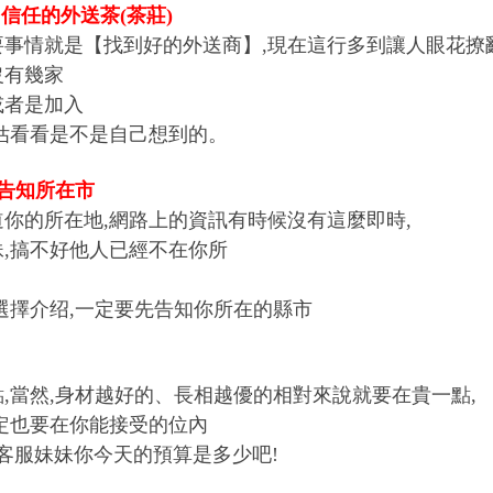
信任的外送茶(茶莊)
事情就是【找到好的外送商】,現在這行多到讓人眼花撩亂
沒有幾家
或者是加入
估看看是不是自己想到的。
,告知所在市
你的所在地,網路上的資訊有時候沒有這麼即時,
,搞不好他人已經不在你所
選擇介绍,一定要先告知你所在的縣市
,當然,身材越好的、長相越優的相對來說就要在貴一點,
定也要在你能接受的位內
客服妹妹你今天的預算是多少吧!