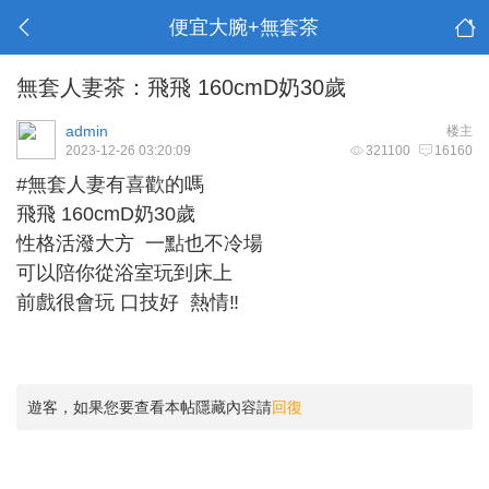
便宜大腕+無套茶
無套人妻茶：飛飛 160cmD奶30歲
admin
楼主
2023-12-26 03:20:09
321100
16160
#無套人妻有喜歡的嗎
飛飛 160cmD奶30歲
性格活潑大方 一點也不冷場
可以陪你從浴室玩到床上
前戲很會玩 口技好 熱情‼️
遊客，如果您要查看本帖隱藏內容請
回復